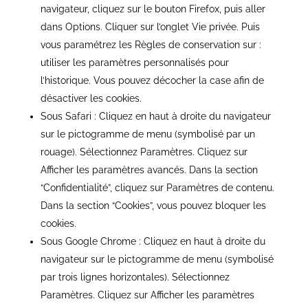
navigateur, cliquez sur le bouton Firefox, puis aller
dans Options. Cliquer sur l
’
onglet Vie priv
ée. Puis
vous paramétrez les R
è
gles de conservation sur :
utiliser les param
è
tres personnalisés pour
l
’
historique. Vous pouvez décocher la case afin de
désactiver les cookies.
Sous Safari : Cliquez en haut à droite du navigateur
sur le pictogramme de menu (symbolisé par un
rouage). Sélectionnez Param
è
tres. Cliquez sur
Afficher les param
è
tres avancés. Dans la section
“
Confidentialité”, cliquez sur Param
è
tres de contenu.
Dans la section
“
Cookies”, vous pouvez bloquer les
cookies.
Sous Google Chrome : Cliquez en haut à droite du
navigateur sur le pictogramme de menu (symbolisé
par trois lignes horizontales). Sélectionnez
Param
è
tres. Cliquez sur Afficher les param
è
tres